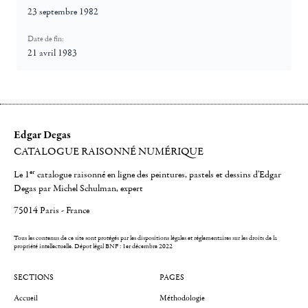
23 septembre 1982
Date de fin:
21 avril 1983
Edgar Degas
CATALOGUE RAISONNÉ NUMÉRIQUE
er
Le 1
catalogue raisonné en ligne des peintures, pastels et dessins d'Edgar
Degas par Michel Schulman, expert
75014 Paris - France
Tous les contenus de ce site sont protégés par les dispositions légales et réglementaires sur les droits de la
propriété intellectuelle.
Dépot légal BNF : 1er décembre 2022
SECTIONS
PAGES
Accueil
Méthodologie