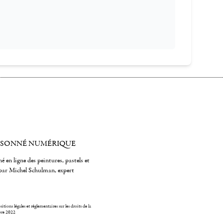
ISONNÉ NUMÉRIQUE
é en ligne des peintures, pastels et
par Michel Schulman, expert
itions légales et réglementaires sur les droits de la
bre 2022