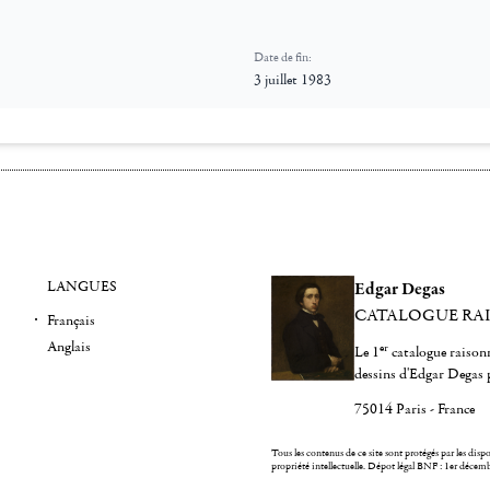
Date de fin:
3 juillet 1983
LANGUES
Edgar Degas
CATALOGUE RA
Français
Anglais
er
Le 1
catalogue raisonn
dessins d'Edgar Degas 
75014 Paris - France
Tous les contenus de ce site sont protégés par les dispos
propriété intellectuelle.
Dépot légal BNF : 1er décem