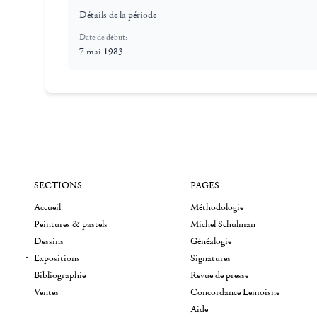
Détails de la période
Date de début:
7 mai 1983
SECTIONS
PAGES
Accueil
Méthodologie
Peintures & pastels
Michel Schulman
Dessins
Généalogie
Expositions
Signatures
Bibliographie
Revue de presse
Ventes
Concordance Lemoisne
Aide