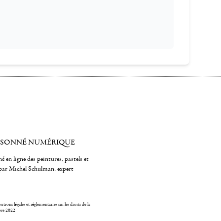
ISONNÉ NUMÉRIQUE
é en ligne des peintures, pastels et
par Michel Schulman, expert
itions légales et réglementaires sur les droits de la
bre 2022