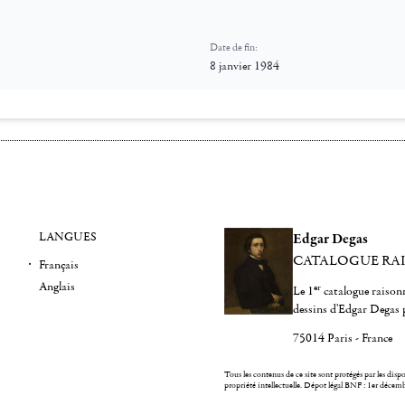
Date de fin:
8 janvier 1984
LANGUES
Edgar Degas
CATALOGUE RA
Français
Anglais
er
Le 1
catalogue raisonn
dessins d'Edgar Degas 
75014 Paris - France
Tous les contenus de ce site sont protégés par les dispos
propriété intellectuelle.
Dépot légal BNF : 1er décem