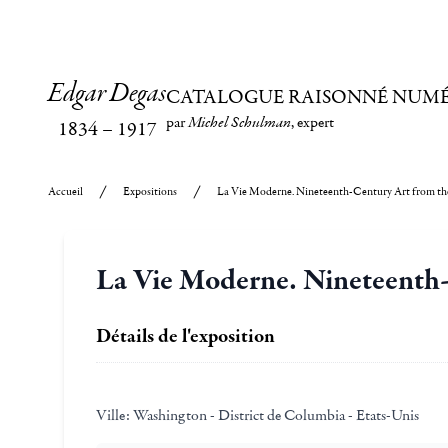
Edgar Degas
CATALOGUE RAISONNÉ NUM
par
Michel Schulman
, expert
1834
–
1917
Accueil
Expositions
La Vie Moderne. Nineteenth-Century Art from th
La Vie Moderne. Nineteenth-
Détails de l'exposition
Ville:
Washington - District de Columbia - Etats-Unis