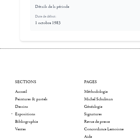
Détails de la période
Date de début:
1 octobre 1983
SECTIONS
PAGES
Accueil
Méthodologie
Peintures & pastels
Michel Schulman
Dessins
Généalogie
Expositions
Signatures
Bibliographie
Revue de presse
Ventes
Concordance Lemoisne
Aide