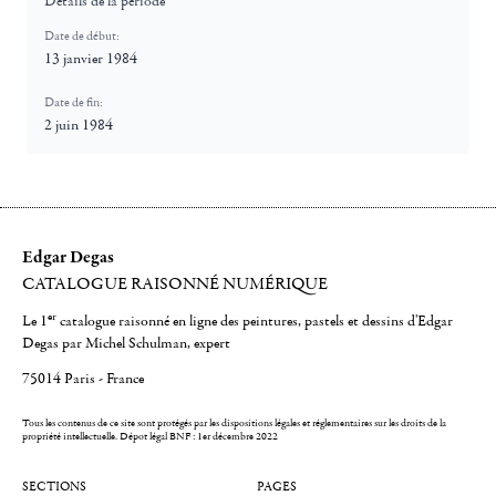
Détails de la période
Date de début:
13 janvier 1984
Date de fin:
2 juin 1984
Edgar Degas
CATALOGUE RAISONNÉ NUMÉRIQUE
er
Le 1
catalogue raisonné en ligne des peintures, pastels et dessins d'Edgar
Degas par Michel Schulman, expert
75014 Paris - France
Tous les contenus de ce site sont protégés par les dispositions légales et réglementaires sur les droits de la
propriété intellectuelle.
Dépot légal BNF : 1er décembre 2022
SECTIONS
PAGES