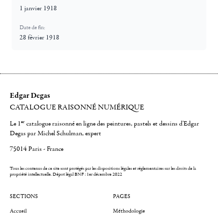
1 janvier 1918
Date de fin:
28 février 1918
Edgar Degas
CATALOGUE RAISONNÉ NUMÉRIQUE
er
Le 1
catalogue raisonné en ligne des peintures, pastels et dessins d'Edgar
Degas par Michel Schulman, expert
75014 Paris - France
Tous les contenus de ce site sont protégés par les dispositions légales et réglementaires sur les droits de la
propriété intellectuelle.
Dépot légal BNF : 1er décembre 2022
SECTIONS
PAGES
Accueil
Méthodologie