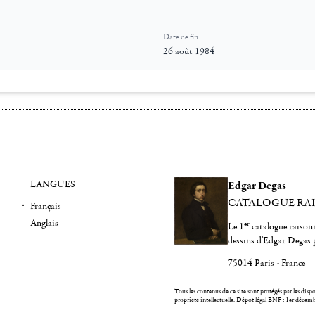
Date de fin:
26 août 1984
LANGUES
Edgar Degas
CATALOGUE RA
Français
Anglais
er
Le 1
catalogue raisonn
dessins d'Edgar Degas 
75014 Paris - France
Tous les contenus de ce site sont protégés par les dispos
propriété intellectuelle.
Dépot légal BNF : 1er décem