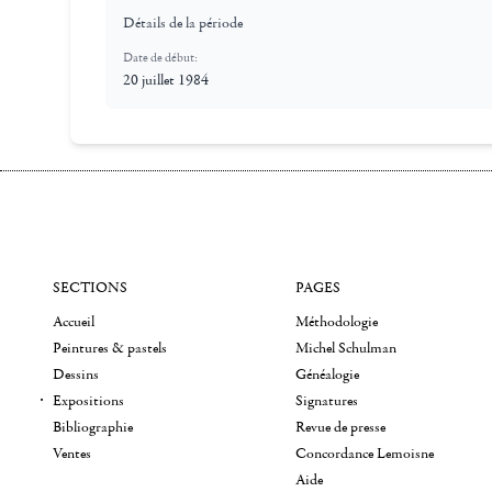
Détails de la période
Date de début:
20 juillet 1984
SECTIONS
PAGES
Accueil
Méthodologie
Peintures & pastels
Michel Schulman
Dessins
Généalogie
Expositions
Signatures
Bibliographie
Revue de presse
Ventes
Concordance Lemoisne
Aide