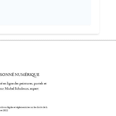
ISONNÉ NUMÉRIQUE
é en ligne des peintures, pastels et
par Michel Schulman, expert
itions légales et réglementaires sur les droits de la
bre 2022