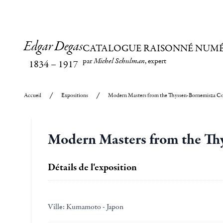
Edgar Degas
CATALOGUE RAISONNÉ NUM
par
Michel Schulman
, expert
1834
–
1917
Accueil
Expositions
Modern Masters from the Thyssen-Bornemisza Co
Modern Masters from the Th
Détails de l'exposition
Ville:
Kumamoto - Japon