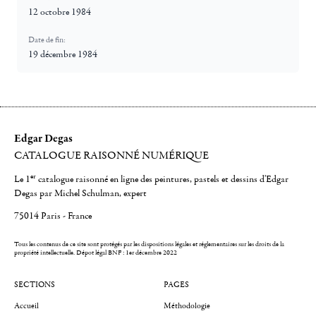
12 octobre 1984
Date de fin:
19 décembre 1984
Edgar Degas
CATALOGUE RAISONNÉ NUMÉRIQUE
er
Le 1
catalogue raisonné en ligne des peintures, pastels et dessins d'Edgar
Degas par Michel Schulman, expert
75014 Paris - France
Tous les contenus de ce site sont protégés par les dispositions légales et réglementaires sur les droits de la
propriété intellectuelle.
Dépot légal BNF : 1er décembre 2022
SECTIONS
PAGES
Accueil
Méthodologie