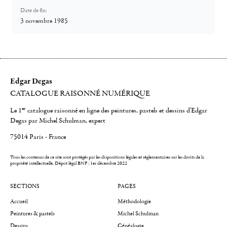
Date de fin:
3 novembre 1985
Edgar Degas
CATALOGUE RAISONNÉ NUMÉRIQUE
er
Le 1
catalogue raisonné en ligne des peintures, pastels et dessins d'Edgar
Degas par Michel Schulman, expert
75014 Paris - France
Tous les contenus de ce site sont protégés par les dispositions légales et réglementaires sur les droits de la
propriété intellectuelle.
Dépot légal BNF : 1er décembre 2022
SECTIONS
PAGES
Accueil
Méthodologie
Peintures & pastels
Michel Schulman
Dessins
Généalogie