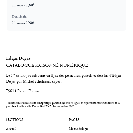
11 mars 1986
Date de fin:
11 mars 1986
Edgar Degas
CATALOGUE RAISONNÉ NUMÉRIQUE
er
Le 1
catalogue raisonné en ligne des peintures, pastels et dessins d'Edgar
Degas par Michel Schulman, expert
75014 Paris - France
Tous les contenus de ce site sont protégés par les dispositions légales et réglementaires sur les droits de la
propriété intellectuelle.
Dépot légal BNF : 1er décembre 2022
SECTIONS
PAGES
Accueil
Méthodologie