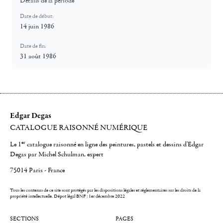
Détails de la période
Date de début:
14 juin 1986
Date de fin:
31 août 1986
Edgar Degas
CATALOGUE RAISONNÉ NUMÉRIQUE
er
Le 1
catalogue raisonné en ligne des peintures, pastels et dessins d'Edgar
Degas par Michel Schulman, expert
75014 Paris - France
Tous les contenus de ce site sont protégés par les dispositions légales et réglementaires sur les droits de la
propriété intellectuelle.
Dépot légal BNF : 1er décembre 2022
SECTIONS
PAGES