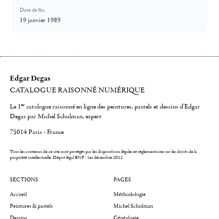
Date de fin:
19 janvier 1989
Edgar Degas
CATALOGUE RAISONNÉ NUMÉRIQUE
er
Le 1
catalogue raisonné en ligne des peintures, pastels et dessins d'Edgar
Degas par Michel Schulman, expert
75014 Paris - France
Tous les contenus de ce site sont protégés par les dispositions légales et réglementaires sur les droits de la
propriété intellectuelle.
Dépot légal BNF : 1er décembre 2022
SECTIONS
PAGES
Accueil
Méthodologie
Peintures & pastels
Michel Schulman
Dessins
Généalogie