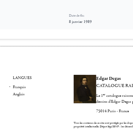
Date de fin:
8 janvier 1989
LANGUES
Edgar Degas
CATALOGUE RA
Français
Anglais
er
Le 1
catalogue raisonn
dessins d'Edgar Degas 
75014 Paris - France
Tous les contenus de ce site sont protégés par les dispos
propriété intellectuelle.
Dépot légal BNF : 1er décem