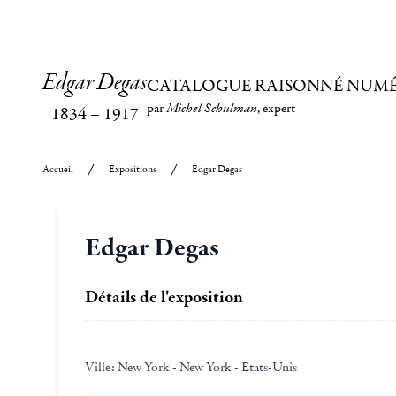
Edgar Degas
CATALOGUE RAISONNÉ NUM
par
Michel Schulman
, expert
1834
–
1917
Accueil
Expositions
Edgar Degas
Edgar Degas
Détails de l'exposition
Ville:
New York - New York - Etats-Unis