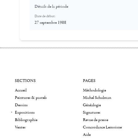
Détails de la période
Date de début:
27 septembre 1988
SECTIONS
PAGES
Accueil
Méthodologie
Peintures & pastels
Michel Schulman
Dessins
Généalogie
Expositions
Signatures
Bibliographie
Revue de presse
Ventes
Concordance Lemoisne
Aide