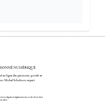
ISONNÉ NUMÉRIQUE
é en ligne des peintures, pastels et
par Michel Schulman, expert
itions légales et réglementaires sur les droits de la
bre 2022