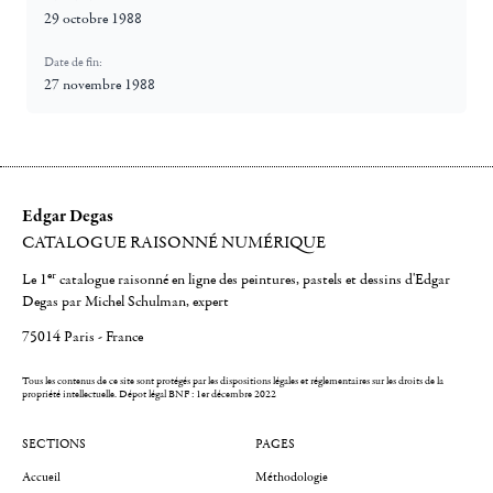
29 octobre 1988
Date de fin:
27 novembre 1988
Edgar Degas
CATALOGUE RAISONNÉ NUMÉRIQUE
er
Le 1
catalogue raisonné en ligne des peintures, pastels et dessins d'Edgar
Degas par Michel Schulman, expert
75014 Paris - France
Tous les contenus de ce site sont protégés par les dispositions légales et réglementaires sur les droits de la
propriété intellectuelle.
Dépot légal BNF : 1er décembre 2022
SECTIONS
PAGES
Accueil
Méthodologie