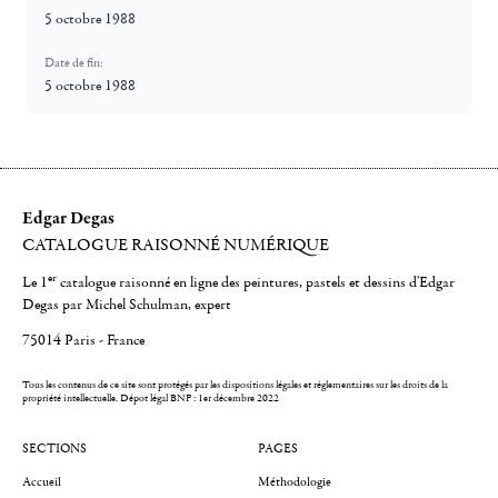
5 octobre 1988
Date de fin:
5 octobre 1988
Edgar Degas
CATALOGUE RAISONNÉ NUMÉRIQUE
er
Le 1
catalogue raisonné en ligne des peintures, pastels et dessins d'Edgar
Degas par Michel Schulman, expert
75014 Paris - France
Tous les contenus de ce site sont protégés par les dispositions légales et réglementaires sur les droits de la
propriété intellectuelle.
Dépot légal BNF : 1er décembre 2022
SECTIONS
PAGES
Accueil
Méthodologie