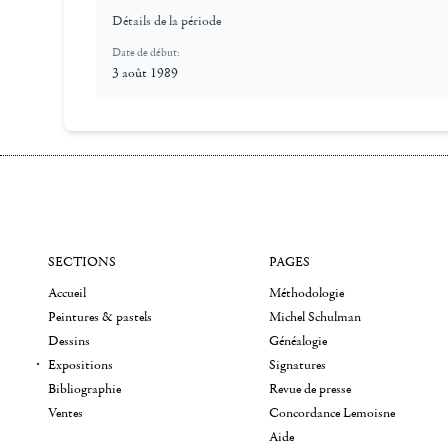
Détails de la période
Date de début:
3 août 1989
SECTIONS
PAGES
Accueil
Méthodologie
Peintures & pastels
Michel Schulman
Dessins
Généalogie
Expositions
Signatures
Bibliographie
Revue de presse
Ventes
Concordance Lemoisne
Aide