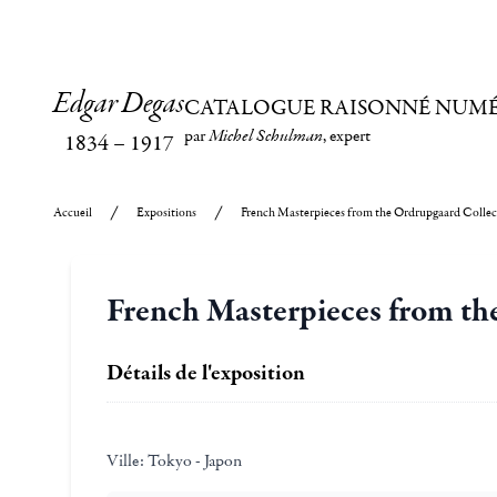
Edgar Degas
CATALOGUE RAISONNÉ NUM
par
Michel Schulman
, expert
1834
–
1917
Accueil
Expositions
French Masterpieces from the Ordrupgaard Colle
French Masterpieces from th
Détails de l'exposition
Ville:
Tokyo - Japon