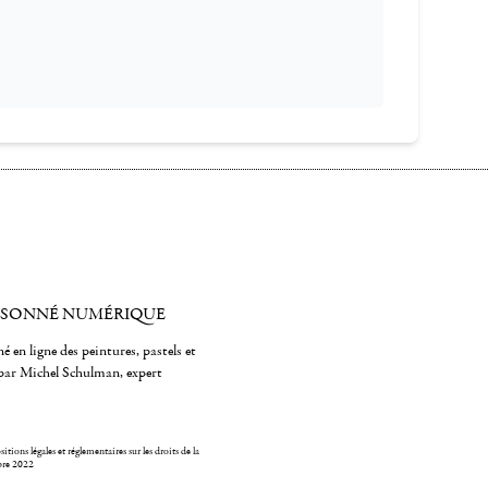
ISONNÉ NUMÉRIQUE
é en ligne des peintures, pastels et
par Michel Schulman, expert
itions légales et réglementaires sur les droits de la
bre 2022