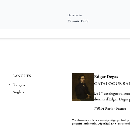
Date de fin:
29 août 1989
LANGUES
Edgar Degas
CATALOGUE RA
Français
Anglais
er
Le 1
catalogue raisonn
dessins d'Edgar Degas 
75014 Paris - France
Tous les contenus de ce site sont protégés par les dispos
propriété intellectuelle.
Dépot légal BNF : 1er décem