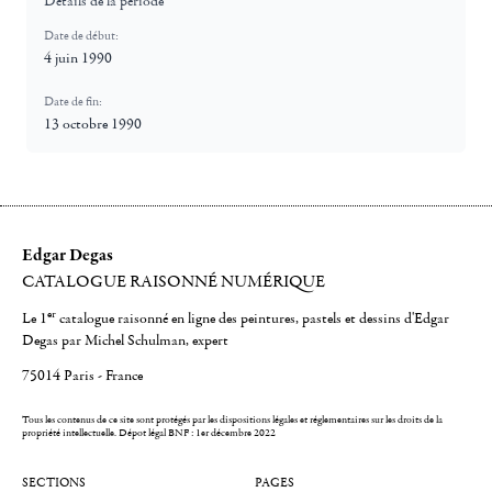
Détails de la période
Date de début:
4 juin 1990
Date de fin:
13 octobre 1990
Edgar Degas
CATALOGUE RAISONNÉ NUMÉRIQUE
er
Le 1
catalogue raisonné en ligne des peintures, pastels et dessins d'Edgar
Degas par Michel Schulman, expert
75014 Paris - France
Tous les contenus de ce site sont protégés par les dispositions légales et réglementaires sur les droits de la
propriété intellectuelle.
Dépot légal BNF : 1er décembre 2022
SECTIONS
PAGES