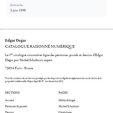
Date de fin:
3 juin 1990
Edgar Degas
CATALOGUE RAISONNÉ NUMÉRIQUE
er
Le 1
catalogue raisonné en ligne des peintures, pastels et dessins d'Edgar
Degas par Michel Schulman, expert
75014 Paris - France
Tous les contenus de ce site sont protégés par les dispositions légales et réglementaires sur les droits de la
propriété intellectuelle.
Dépot légal BNF : 1er décembre 2022
SECTIONS
PAGES
Accueil
Méthodologie
Peintures & pastels
Michel Schulman
Dessins
Généalogie