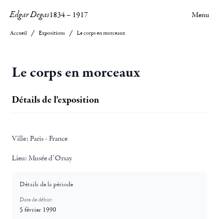
Edgar Degas
1834
–
1917
Menu
Accueil
Expositions
Le corps en morceaux
Le corps en morceaux
Détails de l'exposition
Ville:
Paris - France
Lieu:
Musée d’Orsay
Détails de la période
Date de début:
5 février 1990