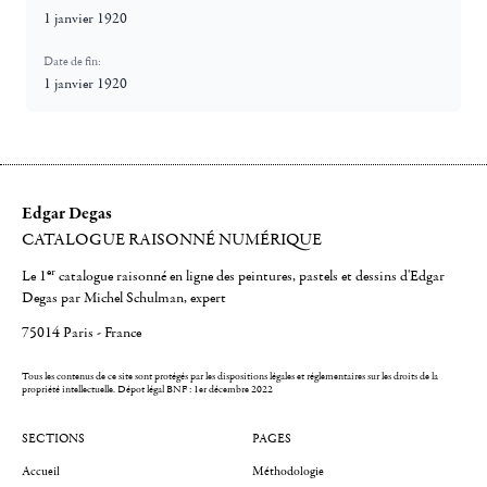
1 janvier 1920
Date de fin:
1 janvier 1920
Edgar Degas
CATALOGUE RAISONNÉ NUMÉRIQUE
er
Le 1
catalogue raisonné en ligne des peintures, pastels et dessins d'Edgar
Degas par Michel Schulman, expert
75014 Paris - France
Tous les contenus de ce site sont protégés par les dispositions légales et réglementaires sur les droits de la
propriété intellectuelle.
Dépot légal BNF : 1er décembre 2022
SECTIONS
PAGES
Accueil
Méthodologie