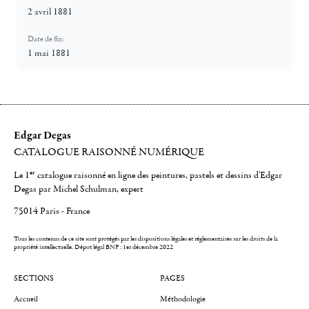
2 avril 1881
Date de fin:
1 mai 1881
Edgar Degas
CATALOGUE RAISONNÉ NUMÉRIQUE
er
Le 1
catalogue raisonné en ligne des peintures, pastels et dessins d'Edgar
Degas par Michel Schulman, expert
75014 Paris - France
Tous les contenus de ce site sont protégés par les dispositions légales et réglementaires sur les droits de la
propriété intellectuelle.
Dépot légal BNF : 1er décembre 2022
SECTIONS
PAGES
Accueil
Méthodologie