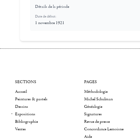
Détails de la période
Date de début:
1 novembre 1921
SECTIONS
PAGES
Accueil
Méthodologie
Peintures & pastels
Michel Schulman
Dessins
Généalogie
Expositions
Signatures
Bibliographie
Revue de presse
Ventes
Concordance Lemoisne
Aide