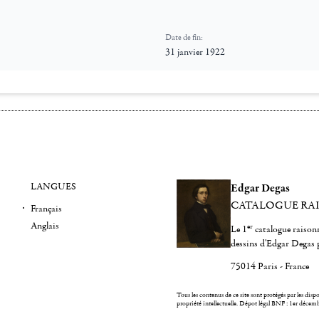
Date de fin:
31 janvier 1922
LANGUES
Edgar Degas
CATALOGUE RA
Français
Anglais
er
Le 1
catalogue raisonn
dessins d'Edgar Degas 
75014 Paris - France
Tous les contenus de ce site sont protégés par les dispos
propriété intellectuelle.
Dépot légal BNF : 1er décem