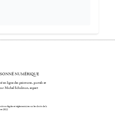
ISONNÉ NUMÉRIQUE
é en ligne des peintures, pastels et
par Michel Schulman, expert
itions légales et réglementaires sur les droits de la
bre 2022