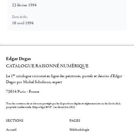
23 février 1994
Date de fin:
10 avril 1994
Edgar Degas
CATALOGUE RAISONNÉ NUMÉRIQUE
er
Le 1
catalogue raisonné en ligne des peintures, pastels et dessins d'Edgar
Degas par Michel Schulman, expert
75014 Paris - France
Tous les contenus de ce site sont protégés par les dispositions légales et réglementaires sur les droits de la
propriété intellectuelle.
Dépot légal BNF : 1er décembre 2022
SECTIONS
PAGES
Accueil
Méthodologie