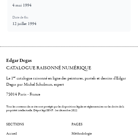
4 mai 1994
Date de fin:
12 juillet 1994
Edgar Degas
CATALOGUE RAISONNÉ NUMÉRIQUE
er
Le 1
catalogue raisonné en ligne des peintures, pastels et dessins d'Edgar
Degas par Michel Schulman, expert
75014 Paris - France
Tous les contenus de ce site sont protégés par les dispositions légales et réglementaires sur les droits de la
propriété intellectuelle.
Dépot légal BNF : 1er décembre 2022
SECTIONS
PAGES
Accueil
Méthodologie