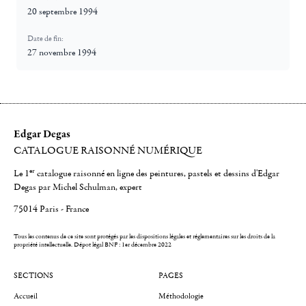
20 septembre 1994
Date de fin:
27 novembre 1994
Edgar Degas
CATALOGUE RAISONNÉ NUMÉRIQUE
er
Le 1
catalogue raisonné en ligne des peintures, pastels et dessins d'Edgar
Degas par Michel Schulman, expert
75014 Paris - France
Tous les contenus de ce site sont protégés par les dispositions légales et réglementaires sur les droits de la
propriété intellectuelle.
Dépot légal BNF : 1er décembre 2022
SECTIONS
PAGES
Accueil
Méthodologie