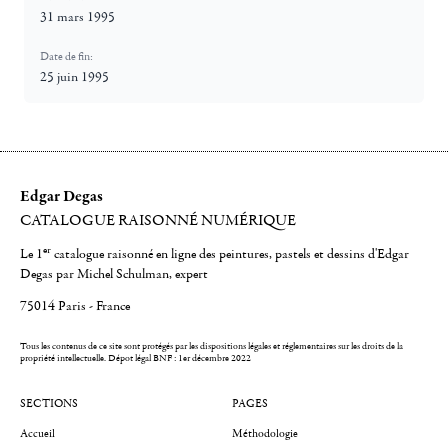
31 mars 1995
Date de fin:
25 juin 1995
Edgar Degas
CATALOGUE RAISONNÉ NUMÉRIQUE
er
Le 1
catalogue raisonné en ligne des peintures, pastels et dessins d'Edgar
Degas par Michel Schulman, expert
75014 Paris - France
Tous les contenus de ce site sont protégés par les dispositions légales et réglementaires sur les droits de la
propriété intellectuelle.
Dépot légal BNF : 1er décembre 2022
SECTIONS
PAGES
Accueil
Méthodologie