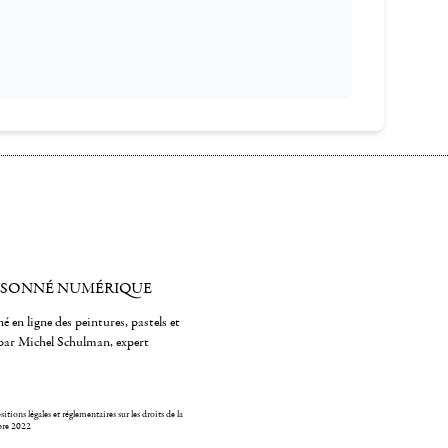
ISONNÉ NUMÉRIQUE
é en ligne des peintures, pastels et
par Michel Schulman, expert
itions légales et réglementaires sur les droits de la
bre 2022