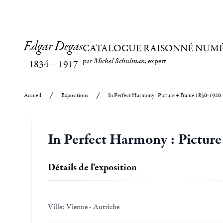
Edgar Degas
CATALOGUE RAISONNÉ NUM
par
Michel Schulman
, expert
1834
–
1917
Accueil
Expositions
In Perfect Harmony : Picture + Frame 1850-1920
In Perfect Harmony : Pictur
Détails de l'exposition
Ville:
Vienne - Autriche