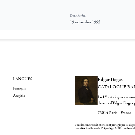
Date de fin:
19 novembre 1995
LANGUES
Edgar Degas
CATALOGUE RA
Français
Anglais
er
Le 1
catalogue raisonn
dessins d'Edgar Degas 
75014 Paris - France
Tous les contenus de ce site sont protégés par les dispos
propriété intellectuelle.
Dépot légal BNF : 1er décem