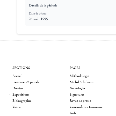
Détails de la période
Date de début:
24 août 1995
SECTIONS
PAGES
Accueil
Méthodologie
Peintures & pastels
Michel Schulman
Dessins
Généalogie
Expositions
Signatures
Bibliographie
Revue de presse
Ventes
Concordance Lemoisne
Aide