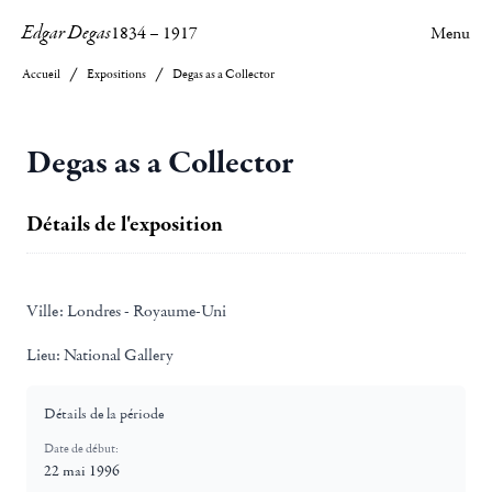
Edgar Degas
1834
–
1917
Menu
Accueil
Expositions
Degas as a Collector
Degas as a Collector
Détails de l'exposition
Ville:
Londres - Royaume-Uni
Lieu:
National Gallery
Détails de la période
Date de début:
22 mai 1996