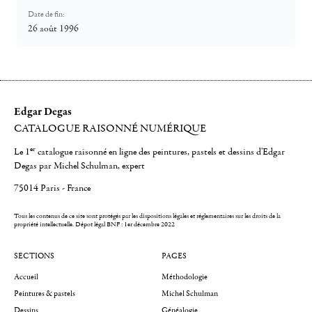
Date de fin:
26 août 1996
Edgar Degas
CATALOGUE RAISONNÉ NUMÉRIQUE
er
Le 1
catalogue raisonné en ligne des peintures, pastels et dessins d'Edgar
Degas par Michel Schulman, expert
75014 Paris - France
Tous les contenus de ce site sont protégés par les dispositions légales et réglementaires sur les droits de la
propriété intellectuelle.
Dépot légal BNF : 1er décembre 2022
SECTIONS
PAGES
Accueil
Méthodologie
Peintures & pastels
Michel Schulman
Dessins
Généalogie