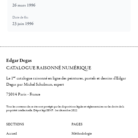
26 mars 1996
Date de fin:
23 juin 1996
Edgar Degas
CATALOGUE RAISONNÉ NUMÉRIQUE
er
Le 1
catalogue raisonné en ligne des peintures, pastels et dessins d'Edgar
Degas par Michel Schulman, expert
75014 Paris - France
Tous les contenus de ce site sont protégés par les dispositions légales et réglementaires sur les droits de la
propriété intellectuelle.
Dépot légal BNF : 1er décembre 2022
SECTIONS
PAGES
Accueil
Méthodologie