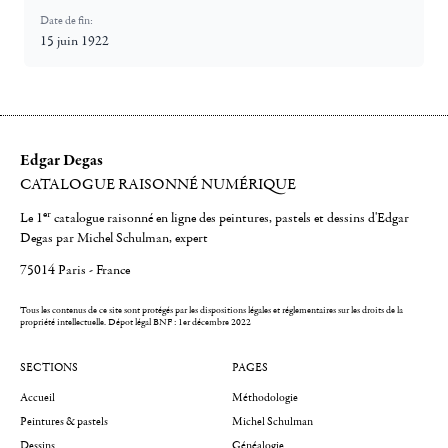
Date de fin:
15 juin 1922
Edgar Degas
CATALOGUE RAISONNÉ NUMÉRIQUE
er
Le 1
catalogue raisonné en ligne des peintures, pastels et dessins d'Edgar
Degas par Michel Schulman, expert
75014 Paris - France
Tous les contenus de ce site sont protégés par les dispositions légales et réglementaires sur les droits de la
propriété intellectuelle.
Dépot légal BNF : 1er décembre 2022
SECTIONS
PAGES
Accueil
Méthodologie
Peintures & pastels
Michel Schulman
Dessins
Généalogie