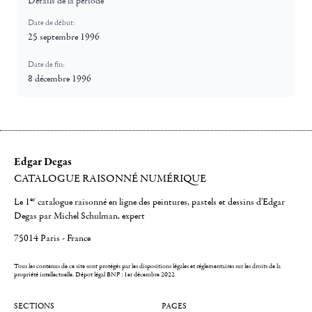
Détails de la période
Date de début:
25 septembre 1996
Date de fin:
8 décembre 1996
Edgar Degas
CATALOGUE RAISONNÉ NUMÉRIQUE
er
Le 1
catalogue raisonné en ligne des peintures, pastels et dessins d'Edgar
Degas par Michel Schulman, expert
75014 Paris - France
Tous les contenus de ce site sont protégés par les dispositions légales et réglementaires sur les droits de la
propriété intellectuelle.
Dépot légal BNF : 1er décembre 2022
SECTIONS
PAGES