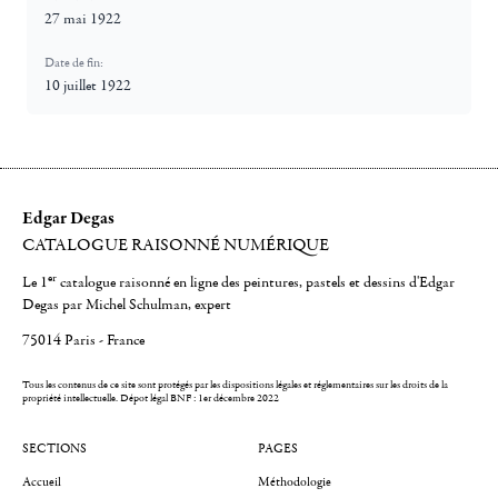
27 mai 1922
Date de fin:
10 juillet 1922
Edgar Degas
CATALOGUE RAISONNÉ NUMÉRIQUE
er
Le 1
catalogue raisonné en ligne des peintures, pastels et dessins d'Edgar
Degas par Michel Schulman, expert
75014 Paris - France
Tous les contenus de ce site sont protégés par les dispositions légales et réglementaires sur les droits de la
propriété intellectuelle.
Dépot légal BNF : 1er décembre 2022
SECTIONS
PAGES
Accueil
Méthodologie