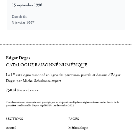
15 septembre 1996
Date de fin:
5 janvier 1997
Edgar Degas
CATALOGUE RAISONNÉ NUMÉRIQUE
er
Le 1
catalogue raisonné en ligne des peintures, pastels et dessins d'Edgar
Degas par Michel Schulman, expert
75014 Paris - France
Tous les contenus de ce site sont protégés par les dispositions légales et réglementaires sur les droits de la
propriété intellectuelle.
Dépot légal BNF : 1er décembre 2022
SECTIONS
PAGES
Accueil
Méthodologie