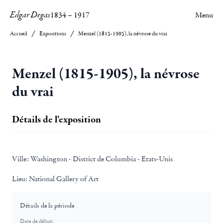
Edgar Degas
1834
–
1917
Menu
Accueil
Expositions
Menzel (1815-1905), la névrose du vrai
Menzel (1815-1905), la névrose
du vrai
Détails de l'exposition
Ville:
Washington - District de Columbia - Etats-Unis
Lieu:
National Gallery of Art
Détails de la période
Date de début: