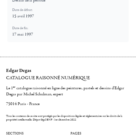
Détails de la période
Date de début:
15 avril 1997
Date de fin:
17 mai 1997
Edgar Degas
CATALOGUE RAISONNÉ NUMÉRIQUE
er
Le 1
catalogue raisonné en ligne des peintures, pastels et dessins d'Edgar
Degas par Michel Schulman, expert
75014 Paris - France
Tous les contenus de ce site sont protégés par les dispositions légales et réglementaires sur les droits de la
propriété intellectuelle.
Dépot légal BNF : 1er décembre 2022
SECTIONS
PAGES