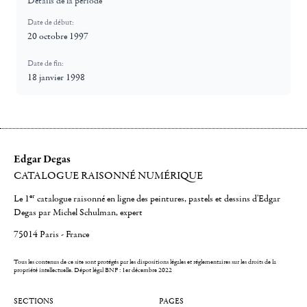
Détails de la période
Date de début:
20 octobre 1997
Date de fin:
18 janvier 1998
Edgar Degas
CATALOGUE RAISONNÉ NUMÉRIQUE
er
Le 1
catalogue raisonné en ligne des peintures, pastels et dessins d'Edgar
Degas par Michel Schulman, expert
75014 Paris - France
Tous les contenus de ce site sont protégés par les dispositions légales et réglementaires sur les droits de la
propriété intellectuelle.
Dépot légal BNF : 1er décembre 2022
SECTIONS
PAGES