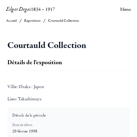
Edgar Degas
1834
–
1917
Menu
Accueil
Expositions
Courtauld Collection
Courtauld Collection
Détails de l'exposition
Ville:
Osaka - Japon
Lieu:
Takashimaya
Détails de la période
Date de début:
20 février 1998