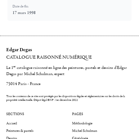
Date de fin:
17 mars 1998
Edgar Degas
CATALOGUE RAISONNÉ NUMÉRIQUE
er
Le 1
catalogue raisonné en ligne des peintures, pastels et dessins d'Edgar
Degas par Michel Schulman, expert
75014 Paris - France
Tous les contenus de ce site sont protégés par les dispositions légales et réglementaires sur les droits de la
propriété intellectuelle.
Dépot légal BNF : 1er décembre 2022
SECTIONS
PAGES
Accueil
Méthodologie
Peintures & pastels
Michel Schulman
Dessins
Généalogie