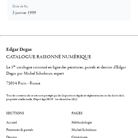
Date de fin:
3 janvier 1999
Edgar Degas
CATALOGUE RAISONNÉ NUMÉRIQUE
er
Le 1
catalogue raisonné en ligne des peintures, pastels et dessins d'Edgar
Degas par Michel Schulman, expert
75014 Paris - France
Tous les contenus de ce site sont protégés par les dispositions légales et réglementaires sur les droits de la
propriété intellectuelle.
Dépot légal BNF : 1er décembre 2022
SECTIONS
PAGES
Accueil
Méthodologie
Peintures & pastels
Michel Schulman
Dessins
Généalogie