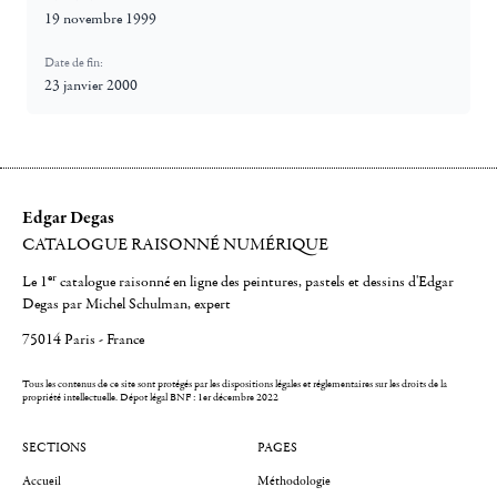
19 novembre 1999
Date de fin:
23 janvier 2000
Edgar Degas
CATALOGUE RAISONNÉ NUMÉRIQUE
er
Le 1
catalogue raisonné en ligne des peintures, pastels et dessins d'Edgar
Degas par Michel Schulman, expert
75014 Paris - France
Tous les contenus de ce site sont protégés par les dispositions légales et réglementaires sur les droits de la
propriété intellectuelle.
Dépot légal BNF : 1er décembre 2022
SECTIONS
PAGES
Accueil
Méthodologie