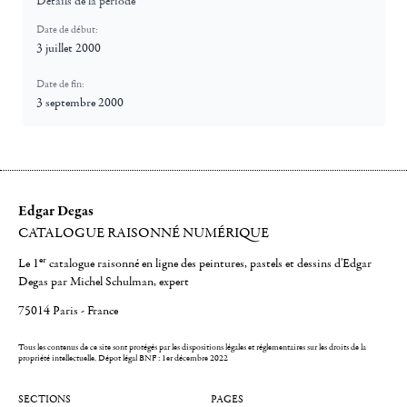
Détails de la période
Date de début:
3 juillet 2000
Date de fin:
3 septembre 2000
Edgar Degas
CATALOGUE RAISONNÉ NUMÉRIQUE
er
Le 1
catalogue raisonné en ligne des peintures, pastels et dessins d'Edgar
Degas par Michel Schulman, expert
75014 Paris - France
Tous les contenus de ce site sont protégés par les dispositions légales et réglementaires sur les droits de la
propriété intellectuelle.
Dépot légal BNF : 1er décembre 2022
SECTIONS
PAGES