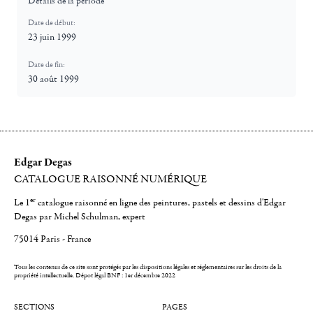
Détails de la période
Date de début:
23 juin 1999
Date de fin:
30 août 1999
Edgar Degas
CATALOGUE RAISONNÉ NUMÉRIQUE
er
Le 1
catalogue raisonné en ligne des peintures, pastels et dessins d'Edgar
Degas par Michel Schulman, expert
75014 Paris - France
Tous les contenus de ce site sont protégés par les dispositions légales et réglementaires sur les droits de la
propriété intellectuelle.
Dépot légal BNF : 1er décembre 2022
SECTIONS
PAGES