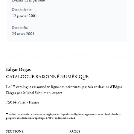
Détails de la période
Date de début:
12 janvier 2001
Date de fin:
25 mars 2001
Edgar Degas
CATALOGUE RAISONNÉ NUMÉRIQUE
er
Le 1
catalogue raisonné en ligne des peintures, pastels et dessins d'Edgar
Degas par Michel Schulman, expert
75014 Paris - France
Tous les contenus de ce site sont protégés par les dispositions légales et réglementaires sur les droits de la
propriété intellectuelle.
Dépot légal BNF : 1er décembre 2022
SECTIONS
PAGES