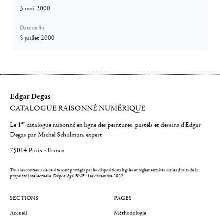
3 mai 2000
Date de fin:
5 juillet 2000
Edgar Degas
CATALOGUE RAISONNÉ NUMÉRIQUE
er
Le 1
catalogue raisonné en ligne des peintures, pastels et dessins d'Edgar
Degas par Michel Schulman, expert
75014 Paris - France
Tous les contenus de ce site sont protégés par les dispositions légales et réglementaires sur les droits de la
propriété intellectuelle.
Dépot légal BNF : 1er décembre 2022
SECTIONS
PAGES
Accueil
Méthodologie