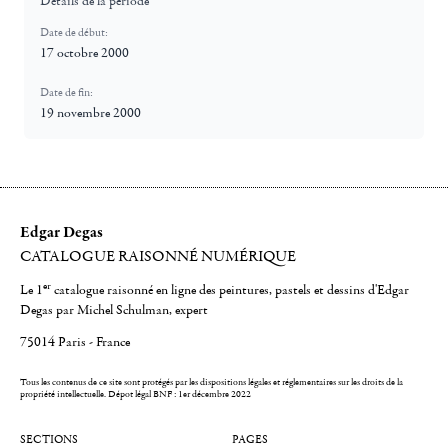
Détails de la période
Date de début:
17 octobre 2000
Date de fin:
19 novembre 2000
Edgar Degas
CATALOGUE RAISONNÉ NUMÉRIQUE
er
Le 1
catalogue raisonné en ligne des peintures, pastels et dessins d'Edgar
Degas par Michel Schulman, expert
75014 Paris - France
Tous les contenus de ce site sont protégés par les dispositions légales et réglementaires sur les droits de la
propriété intellectuelle.
Dépot légal BNF : 1er décembre 2022
SECTIONS
PAGES