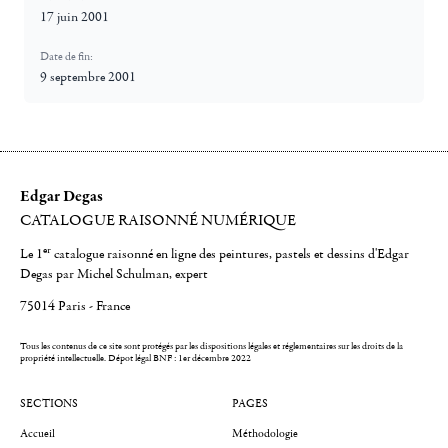
17 juin 2001
Date de fin:
9 septembre 2001
Edgar Degas
CATALOGUE RAISONNÉ NUMÉRIQUE
er
Le 1
catalogue raisonné en ligne des peintures, pastels et dessins d'Edgar
Degas par Michel Schulman, expert
75014 Paris - France
Tous les contenus de ce site sont protégés par les dispositions légales et réglementaires sur les droits de la
propriété intellectuelle.
Dépot légal BNF : 1er décembre 2022
SECTIONS
PAGES
Accueil
Méthodologie