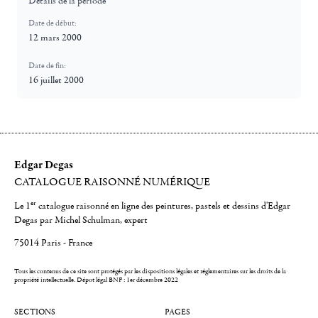
Détails de la période
Date de début:
12 mars 2000
Date de fin:
16 juillet 2000
Edgar Degas
CATALOGUE RAISONNÉ NUMÉRIQUE
er
Le 1
catalogue raisonné en ligne des peintures, pastels et dessins d'Edgar
Degas par Michel Schulman, expert
75014 Paris - France
Tous les contenus de ce site sont protégés par les dispositions légales et réglementaires sur les droits de la
propriété intellectuelle.
Dépot légal BNF : 1er décembre 2022
SECTIONS
PAGES