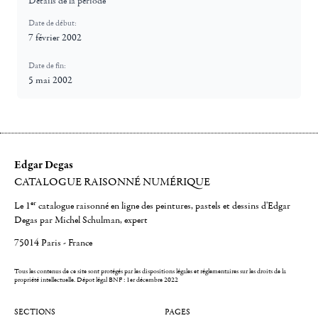
Détails de la période
Date de début:
7 février 2002
Date de fin:
5 mai 2002
Edgar Degas
CATALOGUE RAISONNÉ NUMÉRIQUE
er
Le 1
catalogue raisonné en ligne des peintures, pastels et dessins d'Edgar
Degas par Michel Schulman, expert
75014 Paris - France
Tous les contenus de ce site sont protégés par les dispositions légales et réglementaires sur les droits de la
propriété intellectuelle.
Dépot légal BNF : 1er décembre 2022
SECTIONS
PAGES