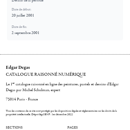
Détails de la période
Date de début:
20 juillet 2001
Date de fin:
2 septembre 2001
Edgar Degas
CATALOGUE RAISONNÉ NUMÉRIQUE
er
Le 1
catalogue raisonné en ligne des peintures, pastels et dessins d'Edgar
Degas par Michel Schulman, expert
75014 Paris - France
Tous les contenus de ce site sont protégés par les dispositions légales et réglementaires sur les droits de la
propriété intellectuelle.
Dépot légal BNF : 1er décembre 2022
SECTIONS
PAGES