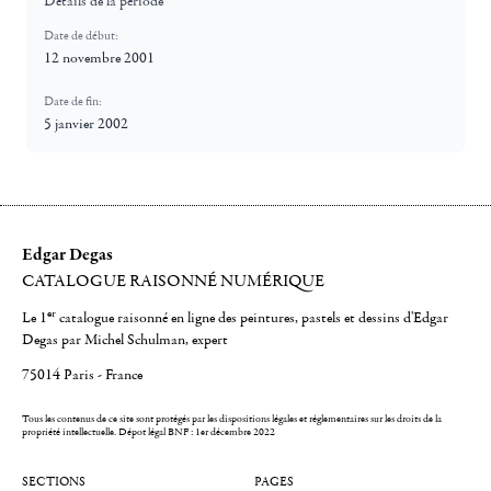
Détails de la période
Date de début:
12 novembre 2001
Date de fin:
5 janvier 2002
Edgar Degas
CATALOGUE RAISONNÉ NUMÉRIQUE
er
Le 1
catalogue raisonné en ligne des peintures, pastels et dessins d'Edgar
Degas par Michel Schulman, expert
75014 Paris - France
Tous les contenus de ce site sont protégés par les dispositions légales et réglementaires sur les droits de la
propriété intellectuelle.
Dépot légal BNF : 1er décembre 2022
SECTIONS
PAGES