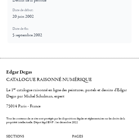
Détails de la période
Date de début:
20 juin 2002
Date de fin:
5 septembre 2002
Edgar Degas
CATALOGUE RAISONNÉ NUMÉRIQUE
er
Le 1
catalogue raisonné en ligne des peintures, pastels et dessins d'Edgar
Degas par Michel Schulman, expert
75014 Paris - France
Tous les contenus de ce site sont protégés par les dispositions légales et réglementaires sur les droits de la
propriété intellectuelle.
Dépot légal BNF : 1er décembre 2022
SECTIONS
PAGES