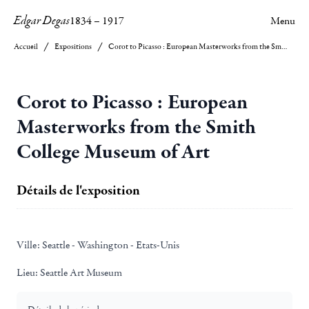
Edgar Degas
1834
–
1917
Menu
Accueil
Expositions
Corot to Picasso : European Masterworks from the Smith College Museum of Art
Corot to Picasso : European
Masterworks from the Smith
College Museum of Art
Détails de l'exposition
Ville:
Seattle - Washington - Etats-Unis
Lieu:
Seattle Art Museum