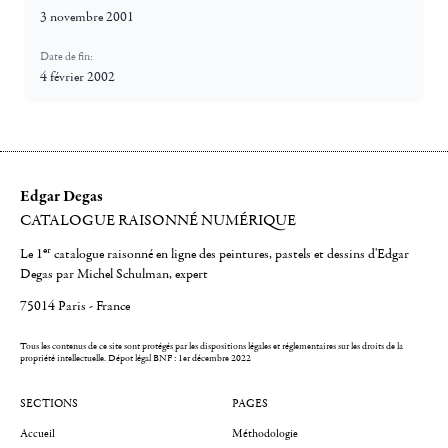
3 novembre 2001
Date de fin:
4 février 2002
Edgar Degas
CATALOGUE RAISONNÉ NUMÉRIQUE
er
Le 1
catalogue raisonné en ligne des peintures, pastels et dessins d'Edgar
Degas par Michel Schulman, expert
75014 Paris - France
Tous les contenus de ce site sont protégés par les dispositions légales et réglementaires sur les droits de la
propriété intellectuelle.
Dépot légal BNF : 1er décembre 2022
SECTIONS
PAGES
Accueil
Méthodologie