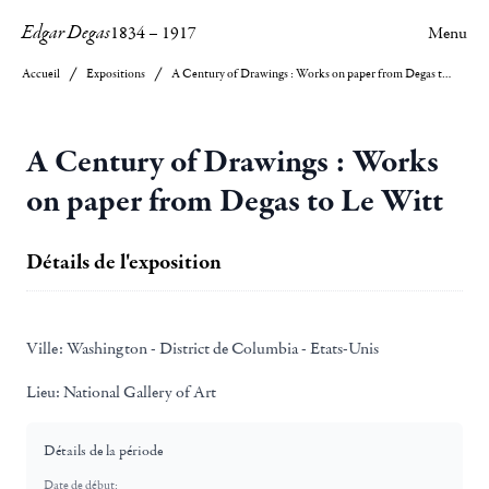
Edgar Degas
1834
–
1917
Menu
Accueil
Expositions
A Century of Drawings : Works on paper from Degas to Le Witt
A Century of Drawings : Works
on paper from Degas to Le Witt
Détails de l'exposition
Ville:
Washington - District de Columbia - Etats-Unis
Lieu:
National Gallery of Art
Détails de la période
Date de début: