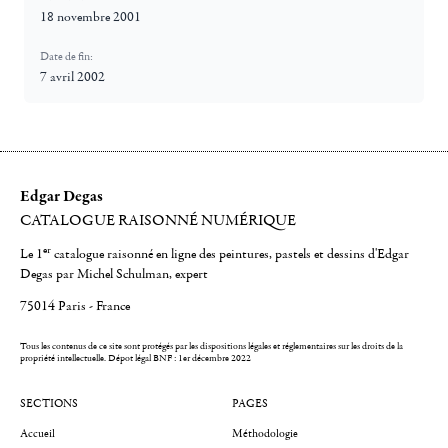
18 novembre 2001
Date de fin:
7 avril 2002
Edgar Degas
CATALOGUE RAISONNÉ NUMÉRIQUE
er
Le 1
catalogue raisonné en ligne des peintures, pastels et dessins d'Edgar
Degas par Michel Schulman, expert
75014 Paris - France
Tous les contenus de ce site sont protégés par les dispositions légales et réglementaires sur les droits de la
propriété intellectuelle.
Dépot légal BNF : 1er décembre 2022
SECTIONS
PAGES
Accueil
Méthodologie