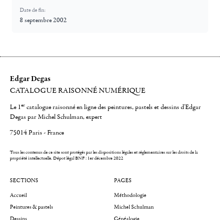
Date de fin:
8 septembre 2002
Edgar Degas
CATALOGUE RAISONNÉ NUMÉRIQUE
er
Le 1
catalogue raisonné en ligne des peintures, pastels et dessins d'Edgar
Degas par Michel Schulman, expert
75014 Paris - France
Tous les contenus de ce site sont protégés par les dispositions légales et réglementaires sur les droits de la
propriété intellectuelle.
Dépot légal BNF : 1er décembre 2022
SECTIONS
PAGES
Accueil
Méthodologie
Peintures & pastels
Michel Schulman
Dessins
Généalogie